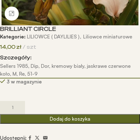
Kliknij, aby powiększyć
BRILLIANT CIRCLE
Kategorie:
LILIOWCE ( DAYLILIES )
,
Liliowce miniaturowe
14,00
zł
szt
Szczegóły:
Sellers 1985, Dip, Dor, kremowy biały, jaskrawe czerwone
koło, M, Re, 51-9
3 w magazynie
Dodaj do koszyka
Udostępnij: