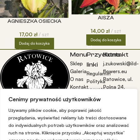
AISZA
AGNIESZKA OSIECKA
14,00
zł
szt
17,00
zł
szt
Dodaj do koszyka
Dodaj do koszyka
Menu
Przydatne
Kontakt
Sklep
j.zukowski@ild-
linki
Galeria
flowers.eu
Regulamin
O nas
Ratowice, ul.
Polityka
Kontakt
Polna 24,
prywatności
55-003
Reklamacje
Cenimy prywatność użytkowników
Czernica Wr.
i zwroty
tel:
Używamy plików cookie, aby poprawić jakość
Dostawa
przeglądania, wyświetlać reklamy lub treści dostosowane
605440407
i
do indywidualnych potrzeb użytkowników oraz analizować
płatność
ruch na stronie. Kliknięcie przycisku „Akceptuj wszystkie”