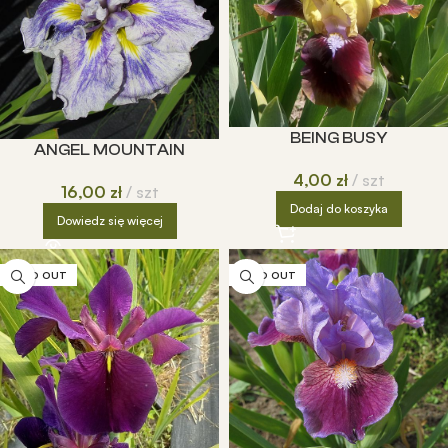
BEING BUSY
ANGEL MOUNTAIN
4,00
zł
szt
16,00
zł
szt
Dodaj do koszyka
Dowiedz się więcej
SOLD OUT
SOLD OUT