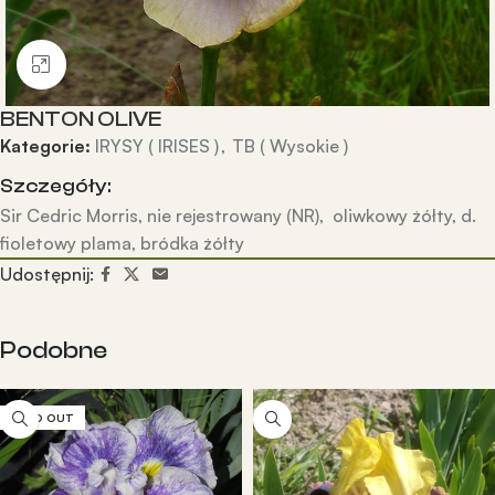
Kliknij, aby powiększyć
BENTON OLIVE
Kategorie:
IRYSY ( IRISES )
,
TB ( Wysokie )
Szczegóły:
Sir Cedric Morris, nie rejestrowany (NR), oliwkowy żółty, d.
fioletowy plama, bródka żółty
Udostępnij:
Podobne
SOLD OUT