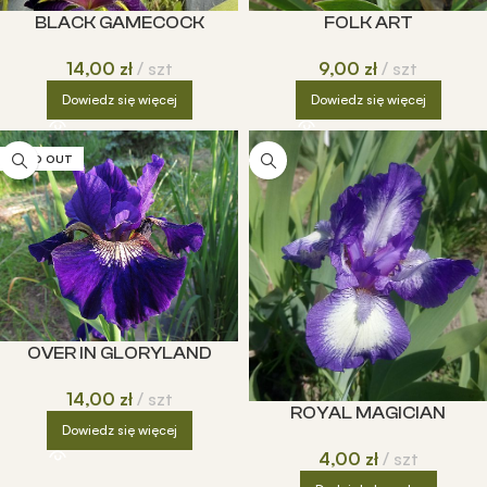
BLACK GAMECOCK
FOLK ART
14,00
zł
szt
9,00
zł
szt
Dowiedz się więcej
Dowiedz się więcej
SOLD OUT
OVER IN GLORYLAND
14,00
zł
szt
ROYAL MAGICIAN
Dowiedz się więcej
4,00
zł
szt