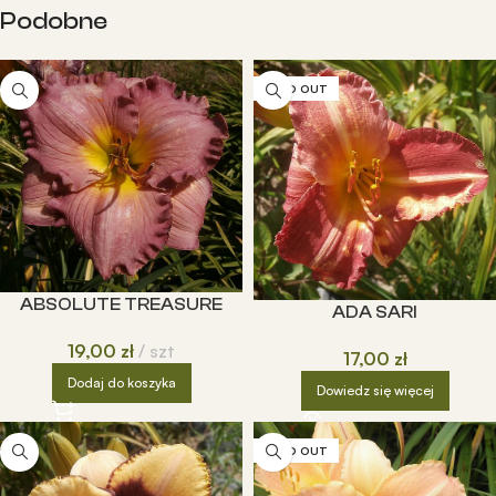
Podobne
SOLD OUT
ABSOLUTE TREASURE
ADA SARI
19,00
zł
szt
17,00
zł
Dodaj do koszyka
Dowiedz się więcej
SOLD OUT