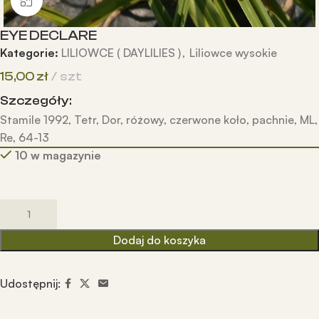
Kliknij, aby powiększyć
EYE DECLARE
Kategorie:
LILIOWCE ( DAYLILIES )
,
Liliowce wysokie
15,00
zł
szt
Szczegóły:
Stamile 1992, Tetr, Dor, różowy, czerwone koło, pachnie, ML,
Re, 64-13
10 w magazynie
Dodaj do koszyka
Udostępnij: