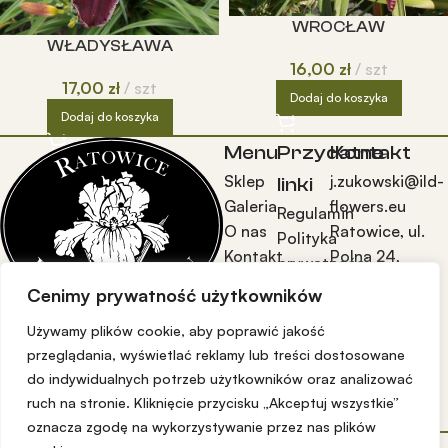
WROCŁAW
WŁADYSŁAWA
16,00
zł
szt
17,00
zł
szt
Dodaj do koszyka
Dodaj do koszyka
Menu
Przydatne
Kontakt
Sklep
j.zukowski@ild-
linki
Galeria
flowers.eu
Regulamin
O nas
Ratowice, ul.
Polityka
Kontakt
Polna 24,
prywatności
55-003
Reklamacje
Cenimy prywatność użytkowników
Czernica Wr.
i zwroty
tel:
Używamy plików cookie, aby poprawić jakość
Dostawa
605440407
przeglądania, wyświetlać reklamy lub treści dostosowane
i
do indywidualnych potrzeb użytkowników oraz analizować
płatność
ruch na stronie. Kliknięcie przycisku „Akceptuj wszystkie”
oznacza zgodę na wykorzystywanie przez nas plików
Copyright © 2026 Szkółka Roślin Ozdobnych