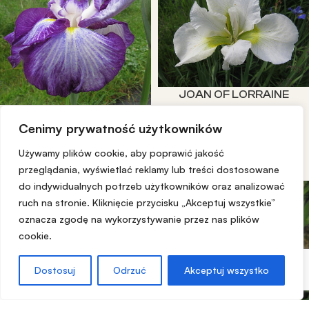
JOAN OF LORRAINE
HARLEQUINESQUE
14,00
zł
szt
Cenimy prywatność użytkowników
16,00
zł
szt
Dowiedz się więcej
Używamy plików cookie, aby poprawić jakość
Dowiedz się więcej
przeglądania, wyświetlać reklamy lub treści dostosowane
do indywidualnych potrzeb użytkowników oraz analizować
SOLD OUT
SOLD OUT
ruch na stronie. Kliknięcie przycisku „Akceptuj wszystkie”
oznacza zgodę na wykorzystywanie przez nas plików
cookie.
Dostosuj
Odrzuć
Akceptuj wszystko
0
Sklep
Moje Konto
Koszyk