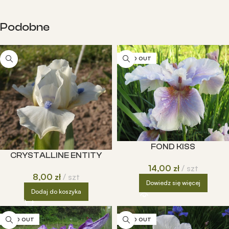
Podobne
SOLD OUT
FOND KISS
CRYSTALLINE ENTITY
14,00
zł
szt
8,00
zł
szt
Dowiedz się więcej
Dodaj do koszyka
SOLD OUT
SOLD OUT