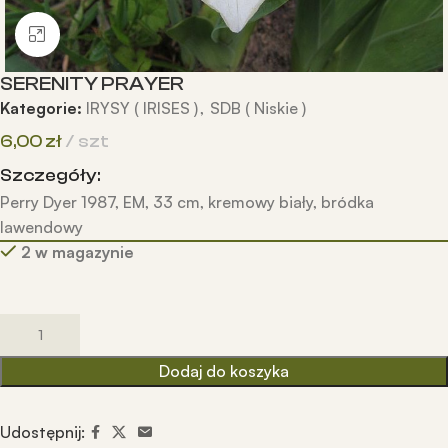
Kliknij, aby powiększyć
SERENITY PRAYER
Kategorie:
IRYSY ( IRISES )
,
SDB ( Niskie )
6,00
zł
szt
Szczegóły:
Perry Dyer 1987, EM, 33 cm, kremowy biały, bródka
lawendowy
2 w magazynie
Dodaj do koszyka
Udostępnij: